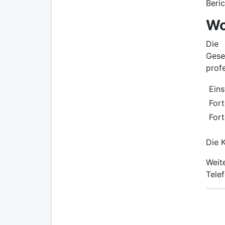
Beri
Wo
Die 
Gese
profe
Eins
Fort
Fort
Die 
Weit
Tele