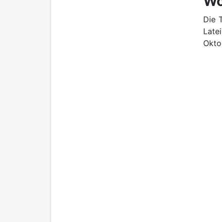
Wo
Die 
Late
Okto